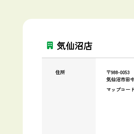
気仙沼店
住所
〒988-0053
気仙沼市田中前
マップコード：1