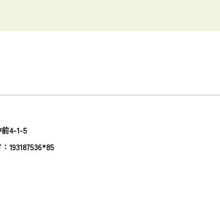
4-1-5
93187536*85