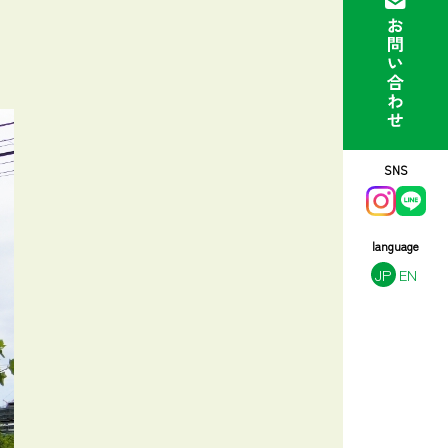
SNS
language
JP
EN